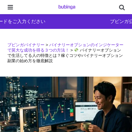
Menu
Se
入力ください
ブビンガ公式ブログ
ブビンガバイナリー
>
バイナリーオプションのインジケーター
で莫大な成功を得る３つの方法！
>
バイナリーオプション
で生活してる人の特徴とは？稼ぐコツやバイナリーオプション
副業の始め方を徹底解説