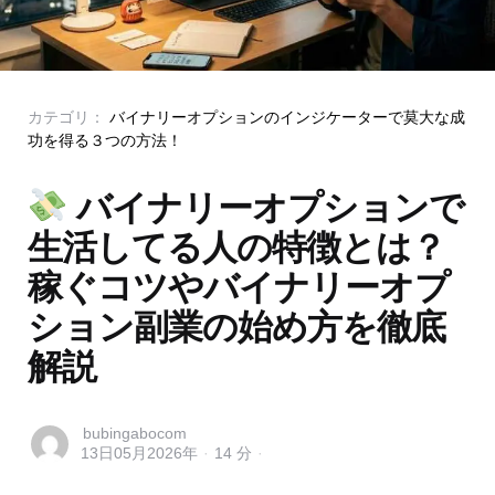
Categories
Posted
カテゴリ：
バイナリーオプションのインジケーターで莫大な成
in
功を得る３つの方法！
バイナリーオプションで
生活してる人の特徴とは？
稼ぐコツやバイナリーオプ
ション副業の始め方を徹底
解説
Posted
bubingabocom
13日05月2026年
14 分
by