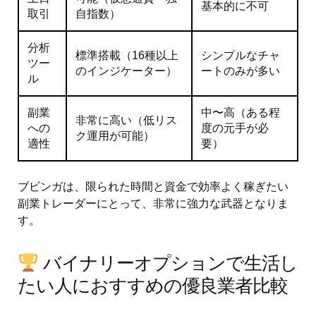
基本的に不可
取引
自指数）
分析
標準搭載（16種以上
シンプルなチャ
ツー
のインジケーター）
ートのみが多い
ル
副業
中〜高（ある程
非常に高い（低リス
への
度の元手が必
ク運用が可能）
適性
要）
ブビンガは、限られた時間と資金で効率よく稼ぎたい
副業トレーダーにとって、非常に強力な武器となりま
す。
バイナリーオプションで生活し
たい人におすすめの優良業者比較