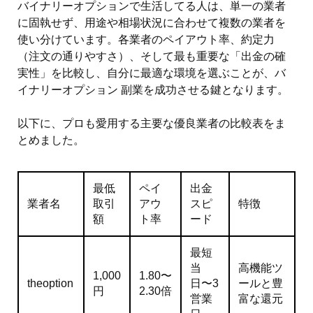
バイナリーオプションで生活してる人は、単一の業者
に固執せず、用途や相場状況に合わせて複数の業者を
使い分けています。各業者のペイアウト率、約定力
（注文の通りやすさ）、そして最も重要な「出金の確
実性」を比較し、自分に最適な環境を選ぶことが、バ
イナリーオプション 副業を成功させる鍵となります。
以下に、プロも愛用する主要な優良業者の比較表をま
とめました。
最低
ペイ
出金
業者名
取引
アウ
スピ
特徴
額
ト率
ード
最短
当
高機能ツ
1,000
1.80〜
theoption
日〜3
ールと豊
円
2.30倍
営業
富な還元