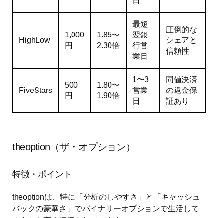
日
最短
圧倒的な
1,000
1.85〜
翌銀
HighLow
シェアと
円
2.30倍
行営
信頼性
業日
1〜3
同値決済
500
1.80〜
FiveStars
営業
の返金保
円
1.90倍
日
証あり
theoption（ザ・オプション）
特徴・ポイント
theoptionは、特に「分析のしやすさ」と「キャッシュ
バックの豪華さ」でバイナリーオプションで生活して