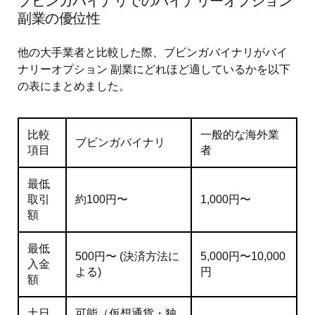
ブビンガバイナリでのバイナリーオプション
副業の優位性
他の大手業者と比較した際、ブビンガバイナリがバイ
ナリーオプション 副業にどれほど適しているかを以下
の表にまとめました。
比較
一般的な海外業
ブビンガバイナリ
項目
者
最低
取引
約100円〜
1,000円〜
額
最低
500円〜 (決済方法に
5,000円〜10,000
入金
よる)
円
額
土日
可能（仮想通貨・独