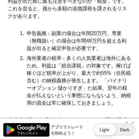
利益が出た際に最も注意すべきなのが「税金」です。
これを怠ると、後から多額の追徴課税を課されるリス
クがあります。
申告義務：副業の場合は年間20万円、専業
（無職扱い）の場合は年間48万円を超える利
益が出ると確定申告が必要です。
海外業者の税率：多くの人気業者は海外にある
ため、利益は「総合課税」の対象です。稼げば
稼ぐほど税率が上がり、最大で約55%（住民税
含む）の納税義務が発生します。 「バイナリ
ーオプション 儲かりすぎ」た結果、翌年の税
金が払えないという事態にならないよう、納税
用の資金は常に確保しておきましょう。
出金拒否や口座凍結のリスクがある悪徳業者
アプリでトレード
を避ける
Light
Dark
を始めよう！