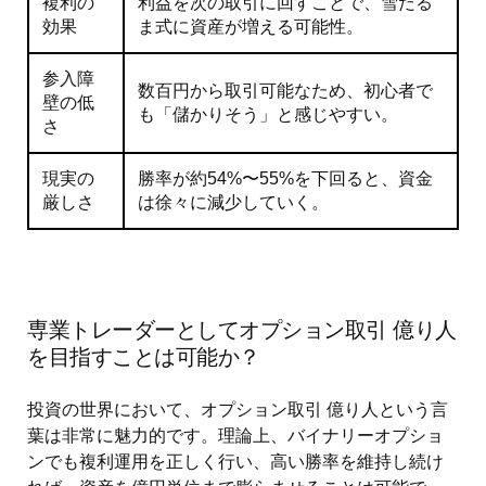
複利の
利益を次の取引に回すことで、雪だる
効果
ま式に資産が増える可能性。
参入障
数百円から取引可能なため、初心者で
壁の低
も「儲かりそう」と感じやすい。
さ
現実の
勝率が約54%〜55%を下回ると、資金
厳しさ
は徐々に減少していく。
専業トレーダーとしてオプション取引 億り人
を目指すことは可能か？
投資の世界において、オプション取引 億り人という言
葉は非常に魅力的です。理論上、バイナリーオプショ
ンでも複利運用を正しく行い、高い勝率を維持し続け