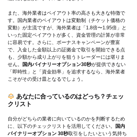
また、海外業者はペイアウト率の高さも大きな特徴で
す。国内業者のペイアウトは変動制（チケット価格の
変動）が主流ですが、海外業者は「1.8倍〜1.95倍」と
いった固定ペイアウトが多く、資金管理の計算が非常
に容易です。さらに、ボーナスキャンペーンが豊富
で、入金した金額以上の証拠金で取引を開始できる点
も、少額から成り上がりを狙うトレーダーには堪りま
せん。
国内バイナリーオプション30秒
が提供できない
「即時性」と「資金効率」を追求するなら、海外業者
こそがその受け皿となるでしょう。
あなたに合っているのはどっち？チェッ
クリスト
自分がどちらの業者に向いているのかを判断するため
に、以下のチェックリストを活用してください。
国内
バイナリーオプション 30秒
取引をしたいという気持ち