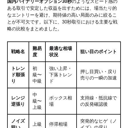
国内バイナリーオプション30秒
のようなスピード感の
ある取引で安定した収益を出すためには、場当たり的
なエントリーを避け、期待値の高い局面のみに絞るこ
とが不可欠です。以下に、30秒取引における主要な戦
略の比較をまとめました。
難易
最適な相場
戦略名
狙い目のポイント
度
状況
トレン
初
強い上昇・
押し目買い・戻り
ド順張
級〜
下落トレン
売りの一瞬の加速
り
中級
ド
中
レンジ
ボックス相
支持線・抵抗線で
級〜
逆張り
場
の反発確認後
上級
ノイズ
突発的なヒゲ（ノ
上級
停滞相場
狙い
イズ）の戻り