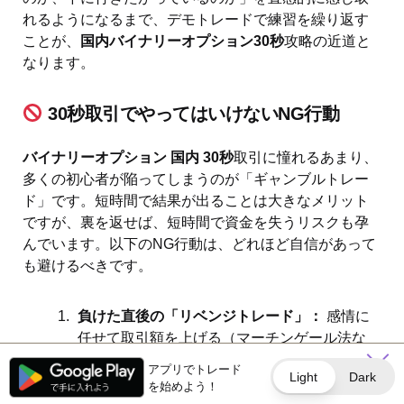
れるようになるまで、デモトレードで練習を繰り返す
ことが、
国内バイナリーオプション30秒
攻略の近道と
なります。
30秒取引でやってはいけないNG行動
バイナリーオプション 国内 30秒
取引に憧れるあまり、
多くの初心者が陥ってしまうのが「ギャンブルトレー
ド」です。短時間で結果が出ることは大きなメリット
ですが、裏を返せば、短時間で資金を失うリスクも孕
んでいます。以下のNG行動は、どれほど自信があって
も避けるべきです。
負けた直後の「リベンジトレード」：
感情に
任せて取引額を上げる（マーチンゲール法な
ど）と、30秒取引のスピード感では数分で口
アプリでトレード
Light
Dark
座残高がゼロになります。
を始めよう！