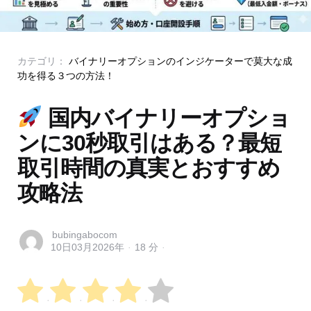
Categories
Posted
カテゴリ：
バイナリーオプションのインジケーターで莫大な成
in
功を得る３つの方法！
国内バイナリーオプショ
ンに30秒取引はある？最短
取引時間の真実とおすすめ
攻略法
Posted
bubingabocom
10日03月2026年
18 分
by