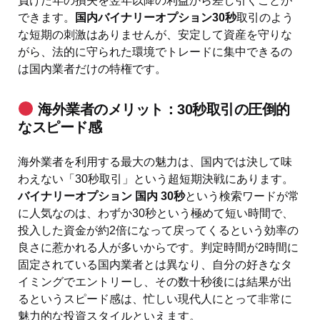
負けた年の損失を翌年以降の利益から差し引くことが
できます。
国内バイナリーオプション30秒
取引のよう
な短期の刺激はありませんが、安定して資産を守りな
がら、法的に守られた環境でトレードに集中できるの
は国内業者だけの特権です。
海外業者のメリット：30秒取引の圧倒的
なスピード感
海外業者を利用する最大の魅力は、国内では決して味
わえない「30秒取引」という超短期決戦にあります。
バイナリーオプション 国内 30秒
という検索ワードが常
に人気なのは、わずか30秒という極めて短い時間で、
投入した資金が約2倍になって戻ってくるという効率の
良さに惹かれる人が多いからです。判定時間が2時間に
固定されている国内業者とは異なり、自分の好きなタ
イミングでエントリーし、その数十秒後には結果が出
るというスピード感は、忙しい現代人にとって非常に
魅力的な投資スタイルといえます。