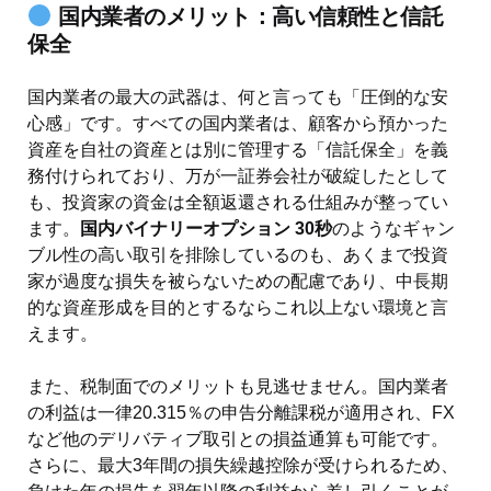
国内業者のメリット：高い信頼性と信託
保全
国内業者の最大の武器は、何と言っても「圧倒的な安
心感」です。すべての国内業者は、顧客から預かった
資産を自社の資産とは別に管理する「信託保全」を義
務付けられており、万が一証券会社が破綻したとして
も、投資家の資金は全額返還される仕組みが整ってい
ます。
国内バイナリーオプション 30秒
のようなギャン
ブル性の高い取引を排除しているのも、あくまで投資
家が過度な損失を被らないための配慮であり、中長期
的な資産形成を目的とするならこれ以上ない環境と言
えます。
また、税制面でのメリットも見逃せません。国内業者
の利益は一律20.315％の申告分離課税が適用され、FX
など他のデリバティブ取引との損益通算も可能です。
さらに、最大3年間の損失繰越控除が受けられるため、