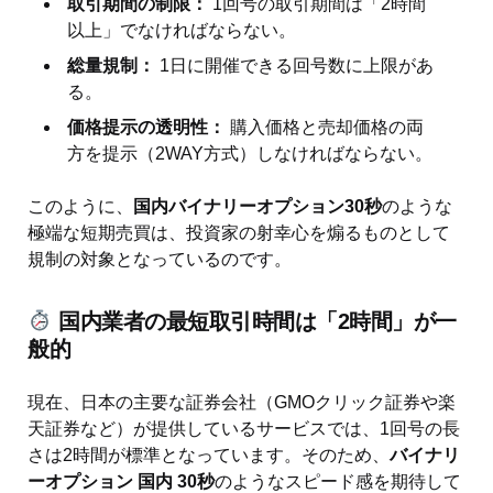
取引期間の制限：
1回号の取引期間は「2時間
以上」でなければならない。
総量規制：
1日に開催できる回号数に上限があ
る。
価格提示の透明性：
購入価格と売却価格の両
方を提示（2WAY方式）しなければならない。
このように、
国内バイナリーオプション30秒
のような
極端な短期売買は、投資家の射幸心を煽るものとして
規制の対象となっているのです。
国内業者の最短取引時間は「2時間」が一
般的
現在、日本の主要な証券会社（GMOクリック証券や楽
天証券など）が提供しているサービスでは、1回号の長
さは2時間が標準となっています。そのため、
バイナリ
ーオプション 国内 30秒
のようなスピード感を期待して