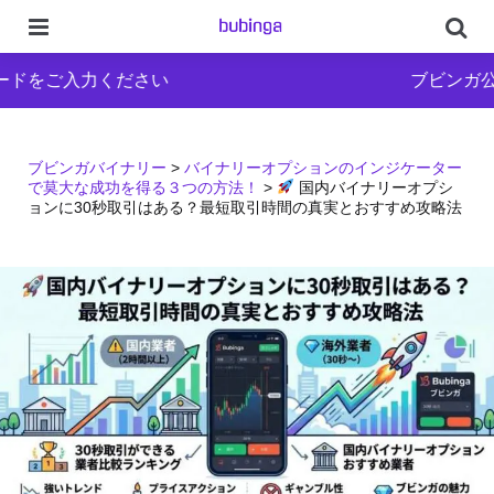
Menu
Se
入力ください
ブビンガ公式ブログ
ブビンガバイナリー
>
バイナリーオプションのインジケーター
で莫大な成功を得る３つの方法！
>
国内バイナリーオプシ
ョンに30秒取引はある？最短取引時間の真実とおすすめ攻略法