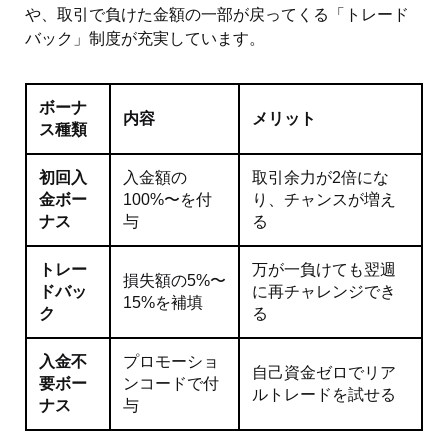
や、取引で負けた金額の一部が戻ってくる「トレード
バック」制度が充実しています。
ボーナ
内容
メリット
ス種類
初回入
入金額の
取引余力が2倍にな
金ボー
100%〜を付
り、チャンスが増え
ナス
与
る
トレー
万が一負けても翌週
損失額の5%〜
ドバッ
に再チャレンジでき
15%を補填
ク
る
入金不
プロモーショ
自己資金ゼロでリア
要ボー
ンコードで付
ルトレードを試せる
ナス
与